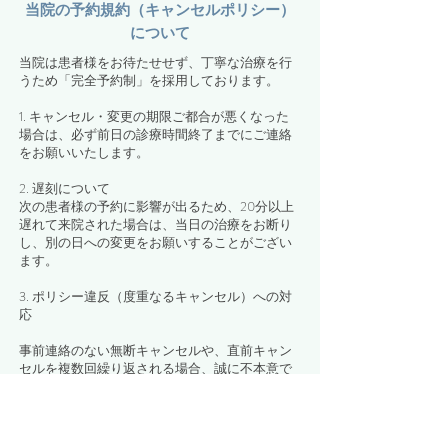
当院の予約規約（キャンセルポリシー）
について
当院は患者様をお待たせせず、丁寧な治療を行
うため「完全予約制」を採用しております。
1. キャンセル・変更の期限ご都合が悪くなった
場合は、必ず前日の診療時間終了までにご連絡
をお願いいたします。
2. 遅刻について
次の患者様の予約に影響が出るため、20分以上
遅れて来院された場合は、当日の治療をお断り
し、別の日への変更をお願いすることがござい
ます。
3. ポリシー違反（度重なるキャンセル）への対
応
事前連絡のない無断キャンセルや、直前キャン
セルを複数回繰り返される場合、誠に不本意で
はございますが、事前予約の制限（当日の空き
枠のみでのご案内）をさせていただきます。
※急病や災害など、やむを得ない事情がある場