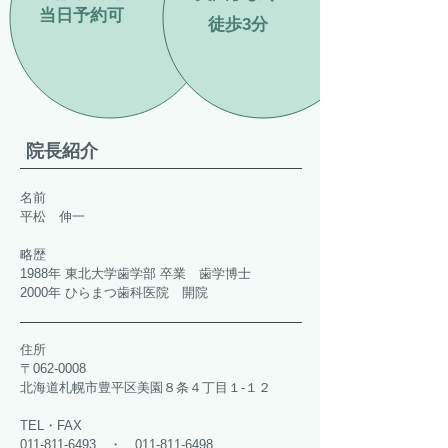
​当日予約可
​徒歩3分
院長紹介
名前
平松 伸一
略歴
​1988年 東北大学歯学部 卒業 歯学博士
2000年 ひらまつ歯科医院 開院
住所
〒062-0008
北海道札幌市豊平区美園８条４丁目１‐１２
TEL・FAX
011-811-6493
・
011-811-6498